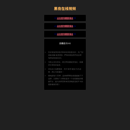
👉
👈
点击查询最新域名
👉
👈
点击查询最新域名
👉
👈
点击查询最新域名
温馨提示242
安卓请使用谷歌(Chrome)浏览器访问，无广告/
体验流畅/速度更快，iPhone请使用手机自带
Safria浏览器访问。
为防止丢失本站，请立即收藏该页地址，收藏
并分享给好盆友。
本站永久免费更新，寻片/留言/建议/当天必
看，用心为您服务！
看电影啦1.COM，是来lai5566在线视频旗下子
品牌，主要给广大网友提供一个在线播放的视
频平台，超大的带宽带来高清电影流程不卡的
观影极致享受！